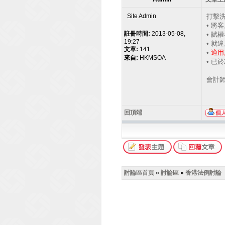
Site Admin
打擊洗
• 將
註冊時間:
2013-05-08,
• 賦
19:27
• 就
文章:
141
•
適用
來自:
HKMSOA
• 已
會計師
回頂端
討論區首頁
»
討論區
»
香港法例討論