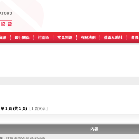
資訊
銀行關係
討論區
常見問題
有關法例
儲蓄互助社
會員
第
1
頁 (共
1
頁)
[ 1 篇文章 ]
內容
 :
打擊洗錢(金融機構)條例