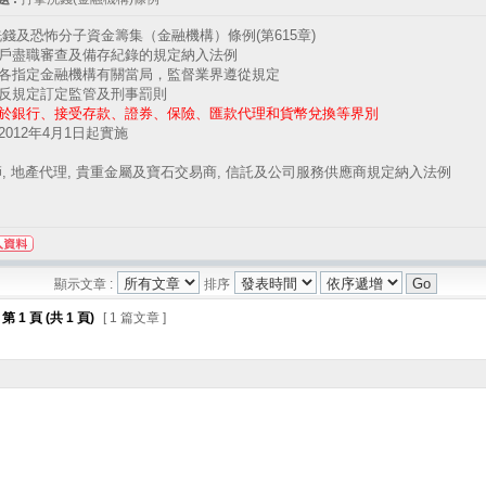
錢及恐怖分子資金籌集（金融機構）條例(第615章)
客戶盡職審查及備存紀錄的規定納入法例
權各指定金融機構有關當局，監督業界遵從規定
違反規定訂定監管及刑事罰則
於銀行、接受存款、證券、保險、匯款代理和貨幣兌換等界別
於2012年4月1日起實施
, 地產代理, 貴重金屬及寶石交易商, 信託及公司服務供應商規定納入法例
顯示文章 :
排序
第
1
頁 (共
1
頁)
[ 1 篇文章 ]