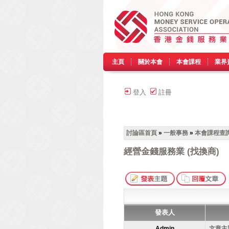
主頁
關於本會
本會課程
業界
登入
註冊
討論區首頁
»
一般事務
»
本會課程查
經營金錢服務業 (找換商)
發表人
Admin
文章主題