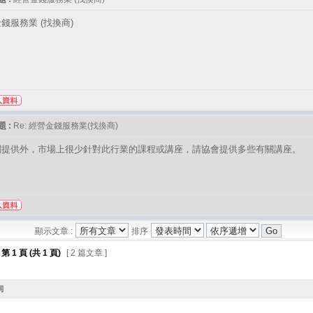
錢服務業 (找換商)
 :
Re: 經營金錢服務業(找換商)
關提供外，市場上很少針對此行業的課程或講座，請協會提供多些有關講座。
顯示文章 :
排序
第
1
頁 (共
1
頁)
[ 2 篇文章 ]
詢