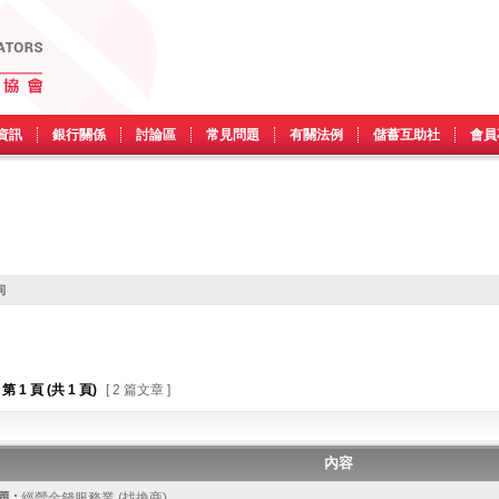
資訊
銀行關係
討論區
常見問題
有關法例
儲蓄互助社
會員
詢
第
1
頁 (共
1
頁)
[ 2 篇文章 ]
內容
 :
經營金錢服務業 (找換商)