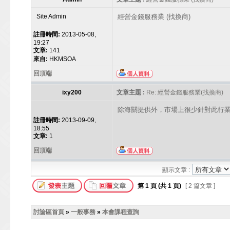
Site Admin
經營金錢服務業 (找換商)
註冊時間:
2013-05-08,
19:27
文章:
141
來自:
HKMSOA
回頂端
ixy200
文章主題 :
Re: 經營金錢服務業(找換商)
除海關提供外，市場上很少針對此行
註冊時間:
2013-09-09,
18:55
文章:
1
回頂端
顯示文章 :
第
1
頁 (共
1
頁)
[ 2 篇文章 ]
討論區首頁
»
一般事務
»
本會課程查詢