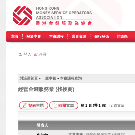
主頁
關於本會
本會課程
業界資訊
銀行關係
討論區
登入
註冊
討論區首頁
»
一般事務
»
本會課程查詢
經營金錢服務業 (找換商)
第
1
頁 (共
1
頁)
[ 2 篇文章 ]
發表人
Admin
文章主題 :
經營金錢服務業 (找換商)