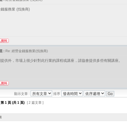
錢服務業 (找換商)
 :
Re: 經營金錢服務業(找換商)
關提供外，市場上很少針對此行業的課程或講座，請協會提供多些有關講座。
顯示文章 :
排序
第
1
頁 (共
1
頁)
[ 2 篇文章 ]
詢