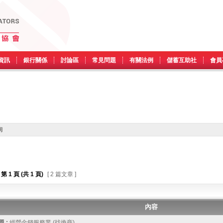
資訊
銀行關係
討論區
常見問題
有關法例
儲蓄互助社
會員
詢
第
1
頁 (共
1
頁)
[ 2 篇文章 ]
內容
 :
經營金錢服務業 (找換商)