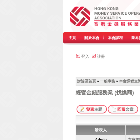
主頁
關於本會
本會課程
業界
登入
註冊
討論區首頁
»
一般事務
»
本會課程查
經營金錢服務業 (找換商)
發表人
Admin
文章主題