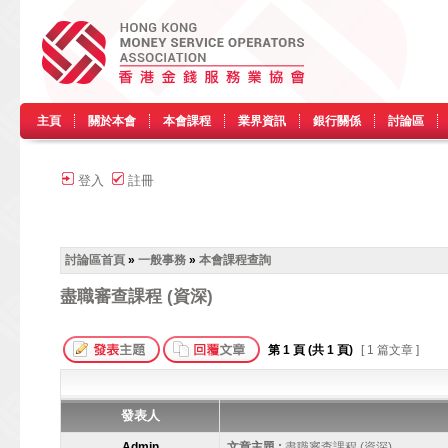
主頁
關於本會
本會課程
業界資訊
銀行關係
討論區
登入
註冊
討論區首頁
»
一般事務
»
本會課程查詢
盡職審查課程 (資深)
第
1
頁 (共
1
頁)
[ 1 篇文章 ]
發表人
Admin
文章主題 :
盡職審查課程 (資深)