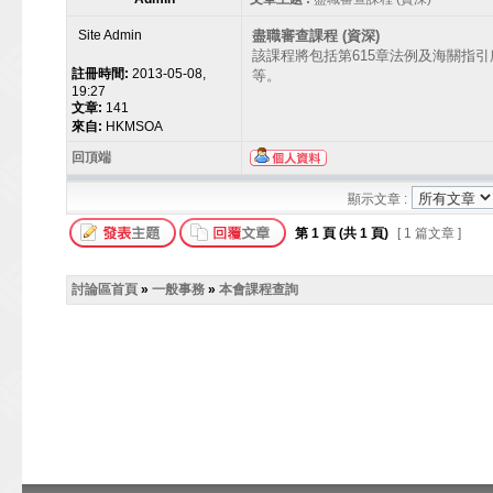
Site Admin
盡職審查課程 (資深)
該課程將包括第615章法例及海關指
註冊時間:
2013-05-08,
等。
19:27
文章:
141
來自:
HKMSOA
回頂端
顯示文章 :
第
1
頁 (共
1
頁)
[ 1 篇文章 ]
討論區首頁
»
一般事務
»
本會課程查詢