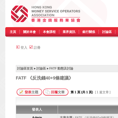
主頁
關於本會
本會課程
業界資訊
銀行關係
討論區
登入
註冊
討論區首頁
»
討論區
»
FATF 動態及討論
FATF 《反洗錢40+9條建議》
第
1
頁 (共
1
頁)
[ 1 篇文章 ]
發表人
Admin
文章主題 :
FATF 《反洗錢40+9條建議》