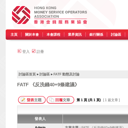
主頁
關於本會
本會課程
業界資訊
銀行關係
討論區
登入
註冊
討論區首頁
»
討論區
»
FATF 動態及討論
FATF 《反洗錢40+9條建議》
第
1
頁 (共
1
頁)
[ 1 篇文章 ]
發表人
Admin
文章主題 :
FATF 《反洗錢40+9條建議》