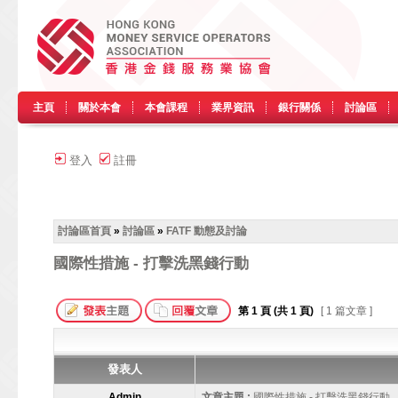
主頁
關於本會
本會課程
業界資訊
銀行關係
討論區
登入
註冊
討論區首頁
»
討論區
»
FATF 動態及討論
國際性措施 - 打擊洗黑錢行動
第
1
頁 (共
1
頁)
[ 1 篇文章 ]
發表人
Admin
文章主題 :
國際性措施 - 打擊洗黑錢行動