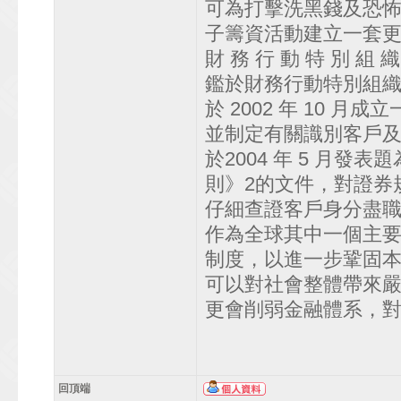
可為打擊洗黑錢及恐
子籌資活動建立一套更嚴
財 務 行 動 特 別 組 
鑑於財務行動特別組
於 2002 年 10
並制定有關識別客戶
於2004 年 5 月
則》2的文件，對證券
仔細查證客戶身分盡
作為全球其中一個主
制度，以進一步鞏固
可以對社會整體帶來
更會削弱金融體系，
回頂端