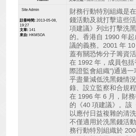
Site Admin
財務行動特別組織是在 
錢活動及就打擊這些活
註冊時間:
2013-05-08,
19:27
項建議》列出打擊洗
文章:
141
來自:
HKMSOA
的。香港自 1990 
議的義務。2001 年
蓋有關恐怖分子籌資
在 1992 年，成員
際證監會組織”)通過
乎盡量減低洗黑錢情
錄、設立監察和合規
在 1996 年 6 
的《40 項建議》。該《
以應付日益複雜的清洗
不僅適用於洗黑錢活
務行動特別組織於 20