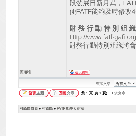
段發展日新月異，FA
便FATF能夠及時修改
財 務 行 動 特 別 組 織
Http://www.fatf-gafi.or
財務行動特別組織將
回頂端
顯示文章 :
第
1
頁 (共
1
頁)
[ 1 篇文章 ]
討論區首頁
»
討論區
»
FATF 動態及討論