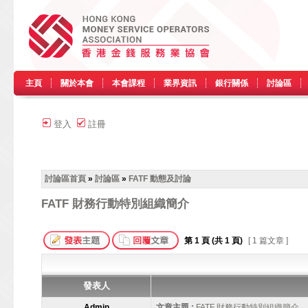
主頁
關於本會
本會課程
業界資訊
銀行關係
討論區
登入
註冊
討論區首頁
»
討論區
»
FATF 動態及討論
FATF 財務行動特別組織簡介
第
1
頁 (共
1
頁)
[ 1 篇文章 ]
發表人
Admin
文章主題 :
FATF 財務行動特別組織簡介