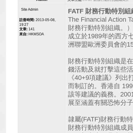
Site Admin
FATF 財務行動特別組
The Financial Acti
註冊時間:
2013-05-08,
19:27
財務行動特別組織。
文章:
141
來自:
HKMSOA
成立於1989年的西
洲聯盟歐洲委員會的1
財務行動特別組織是在 
錢活動及就打擊這些
《40+9項建議》列
而制訂的。香港自 19
該等建議的義務。200
展至涵蓋有關恐怖分
隷屬(FATF)財務行
財務行動特別組織成