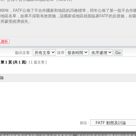
00年，FATF公佈了不合作國家和地區的25條標準，同年公佈了第一批不合作
和地區名單，如果不採取有效措施，該國家或地區就面臨著FATF的反措施，在
從而蒙受經濟損失。
顯示文章 :
排序
第
1
頁 (共
1
頁)
[ 1 篇文章 ]
討論
前往 :