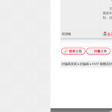
20
國家
制，
回頂端
討論區首頁
»
討論區
»
FATF 動態及