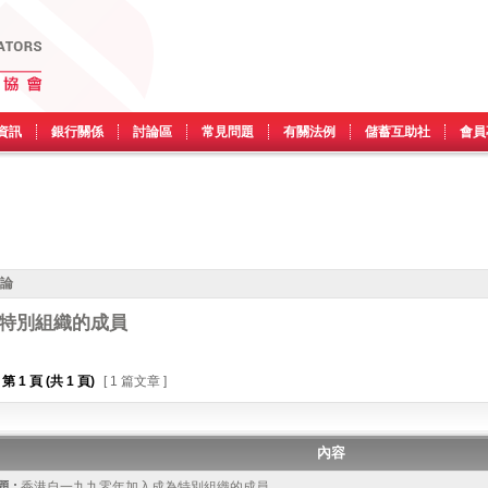
資訊
銀行關係
討論區
常見問題
有關法例
儲蓄互助社
會員
討論
特別組織的成員
第
1
頁 (共
1
頁)
[ 1 篇文章 ]
內容
 :
香港自一九九零年加入成為特別組織的成員