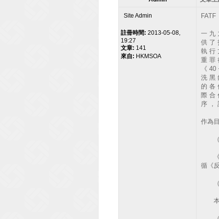
Site Admin
FATF
註冊時間:
2013-05-08,
一 九 
19:27
供 了 
文章:
141
執 行 
來自:
HKMSOA
重 罪 
《 40
洗 黑 
的 各 
際 合 
序 ， 
作為
（1
《反
循《反
（2
本建
（3