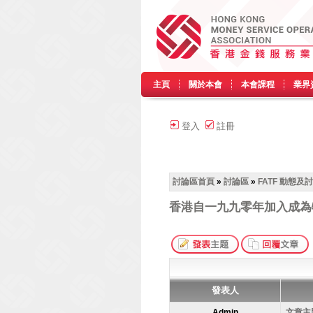
主頁
關於本會
本會課程
業界
登入
註冊
討論區首頁
»
討論區
»
FATF 動態及
香港自一九九零年加入成為
發表人
Admin
文章主題