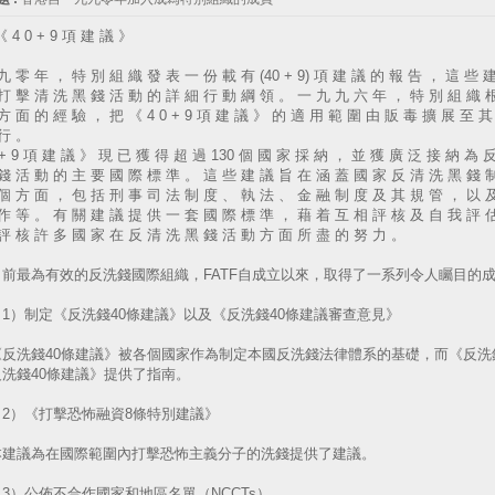
《 4 0 + 9 項 建 議 》
九 零 年 ， 特 別 組 織 發 表 一 份 載 有 (40 + 9) 項 建 議 的 報 告 ， 這 些 
打 擊 清 洗 黑 錢 活 動 的 詳 細 行 動 綱 領 。 一 九 九 六 年 ， 特 別 組 織 
方 面 的 經 驗 ， 把 《 4 0 + 9 項 建 議 》 的 適 用 範 圍 由 販 毒 擴 展 至 其
行 。
 + 9 項 建 議 》 現 已 獲 得 超 過 130 個 國 家 採 納 ， 並 獲 廣 泛 接 納 為 
錢 活 動 的 主 要 國 際 標 準 。 這 些 建 議 旨 在 涵 蓋 國 家 反 清 洗 黑 錢 
個 方 面 ， 包 括 刑 事 司 法 制 度 、 執 法 、 金 融 制 度 及 其 規 管 ， 以 
作 等 。 有 關 建 議 提 供 一 套 國 際 標 準 ， 藉 着 互 相 評 核 及 自 我 評 
評 核 許 多 國 家 在 反 清 洗 黑 錢 活 動 方 面 所 盡 的 努 力 。
目前最為有效的反洗錢國際組織，FATF自成立以來，取得了一系列令人矚目的
）制定《反洗錢40條建議》以及《反洗錢40條建議審查意見》
洗錢40條建議》被各個國家作為制定本國反洗錢法律體系的基礎，而《反洗錢
洗錢40條建議》提供了指南。
）《打擊恐怖融資8條特別建議》
議為在國際範圍內打擊恐怖主義分子的洗錢提供了建議。
）公佈不合作國家和地區名單（NCCTs）