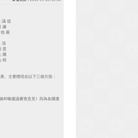
建 議 提
根 據
 他 嚴
反 清
制 度
及 國
估 程
成果。主要體現在以下三個方面：
40條建議審查意見》則為各國遵