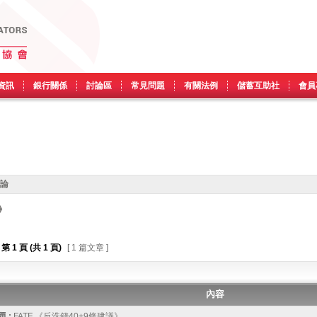
資訊
銀行關係
討論區
常見問題
有關法例
儲蓄互助社
會員
討論
》
第
1
頁 (共
1
頁)
[ 1 篇文章 ]
內容
 :
FATF 《反洗錢40+9條建議》