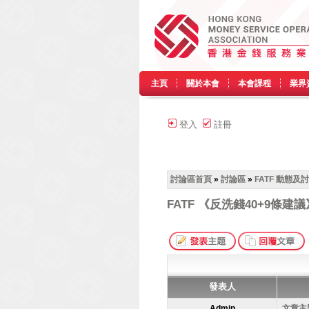
主頁
關於本會
本會課程
業界
登入
註冊
討論區首頁
»
討論區
»
FATF 動態及
FATF 《反洗錢40+9條建議
發表人
Admin
文章主題