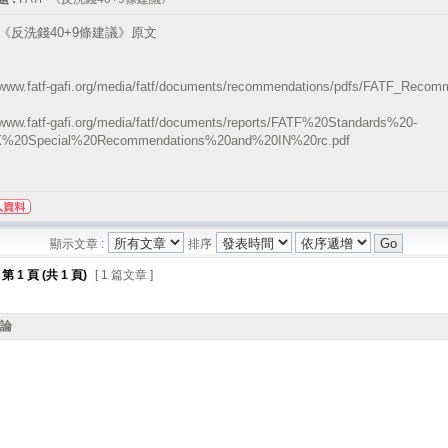
F 《反洗錢40+9條建議》原文
//www.fatf-gafi.org/media/fatf/documents/recommendations/pdfs/FATF_Recom
/www.fatf-gafi.org/media/fatf/documents/reports/FATF%20Standards%20-
%20Special%20Recommendations%20and%20IN%20rc.pdf
顯示文章 :
排序
第
1
頁 (共
1
頁)
[ 1 篇文章 ]
討論