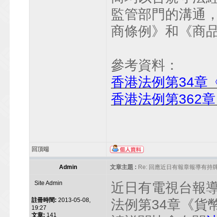
監管部門的溝通
商條例》和《商
參考資料：
香港法例第34章
香港法例第362
回頂端
Admin
文章主題 :
Re: 回應近日有報章報導有
Site Admin
近日有電視台報
註冊時間:
2013-05-08,
法例第34章《貨
19:27
文章:
141