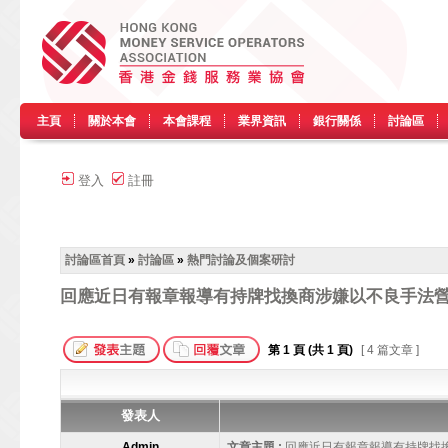
主頁
關於本會
本會課程
業界資訊
銀行關係
討論區
登入
註冊
討論區首頁
»
討論區
»
熱門討論及個案研討
回應近日有報章報導有持牌找換商涉嫌以不良手法
第
1
頁 (共
1
頁)
[ 4 篇文章 ]
發表人
Admin
文章主題 :
回應近日有報章報導有持牌找