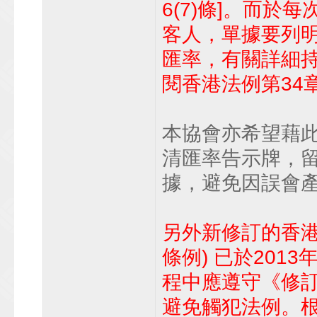
6(7)條]。而
客人，單據要列
匯率，有關詳細
閱香港法例第34
本協會亦希望藉
清匯率告示牌，
據，避免因誤會
另外新修訂的香港
條例) 已於201
程中應遵守《修
避免觸犯法例。根