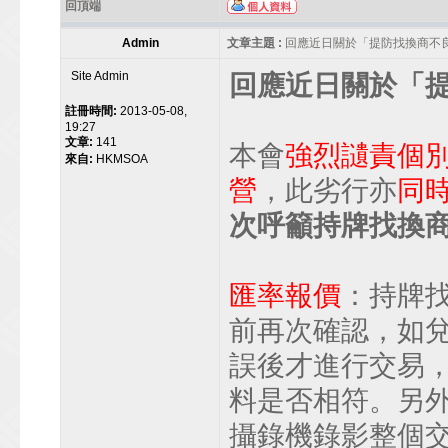
回頂端
Admin
文章主題 :
回應近日關於「提防找換商不
Site Admin
回應近日關於「
註冊時間:
2013-05-08,
19:27
文章:
141
本會
強烈讉責個
來自:
HKMSOA
營
，此劣行亦
同
次呼籲持牌找換
匯率報價
：持牌
前再次確認，如
誤後才進行交易
料是否相符。另
攝錄機錄影整個