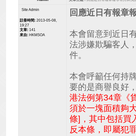
Site Admin
回應近日有報章
註冊時間:
2013-05-08,
19:27
文章:
141
本會留意到近日
來自:
HKMSOA
法涉嫌欺騙客人
件。
本會呼籲任何持
要的是商譽良好
港法例第34章《
須於一塊面積夠大的
條]，其中包括買
反本條，即屬犯罪，