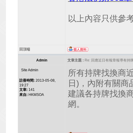
以上內容只供參
回頂端
Admin
文章主題 :
Re: 回應近日有報章報導有
Site Admin
所有持牌找換商近日
註冊時間:
2013-05-08,
日)，內附有關商
19:27
文章:
141
建議各持牌找換
來自:
HKMSOA
網。