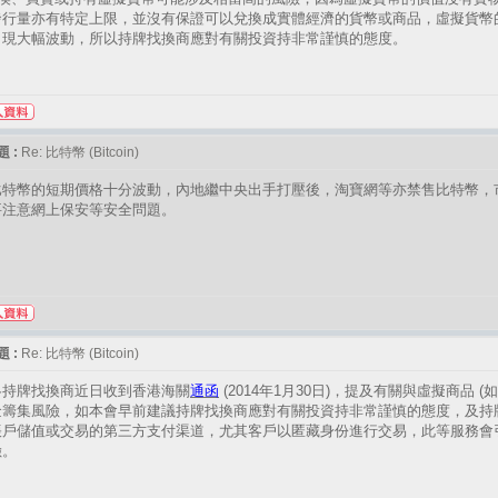
發行量亦有特定上限，並沒有保證可以兌換成實體經濟的貨幣或商品，虛擬貨幣
出現大幅波動，所以持牌找換商應對有關投資持非常謹慎的態度。
 :
Re: 比特幣 (Bitcoin)
比特幣的短期價格十分波動，內地繼中央出手打壓後，淘寶網等亦禁售比特幣，
要注意網上保安等安全問題。
 :
Re: 比特幣 (Bitcoin)
各持牌找換商近日收到香港海關
通函
(2014年1月30日)，提及有關與虛擬商品 (
籌集風險，如本會早前建議持牌找換商應對有關投資持非常謹慎的態度，及持牌找換
帳戶儲值或交易的第三方支付渠道，尤其客戶以匿藏身份進行交易，此等服務會
險。