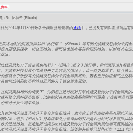
 :
Re: 比特幣 (Bitcoin)
關於2014年1月30日致各金錢服務經營者的
通函
中，已提及有關與虛擬商品有
近期各地對於與虛擬商品如 “比特幣＂（Bitcoin）等有關的洗錢及恐怖分子
因應有關發展採取一切合理措施，從而確保設有妥善的預防措施，以減低其在這
集風險。
洗錢及恐怖分子資金籌集指引》(《指引》)第 2.3 段訂明，你們應評估其服務
。尤其在科技發展令匿藏身份更為容易的情況下，這一點更為重要。指引第 3.
份的服務會引致較高的洗錢及恐怖分子資金籌集風險。匿名進行的虛擬商品交易
本身會構成明顯較高的洗錢及恐怖分子資金籌集風險。
，在與其業務相關的情況下，你們應在進行關於打擊洗錢及恐怖分子資金籌集的
常或可疑交易時提高警覺，以防範與身為虛擬商品相關的營運商（“虛擬商品營運
及恐怖分子資金籌集風險。
尤其在評估洗錢及恐怖分子資金籌集風險時，應考慮上述與虛擬商品有關的洗錢
相關因素，包括（如適用）身為虛擬商品營運商的客戶是否已針對涉及虛擬商品
有效的監控措施。當透過評估識別出洗錢及恐怖分子資金籌集風險屬高度風險的
所涉及的洗錢及恐怖分子資金籌集風險。該等額外措施已於指引第 4.11.1 段