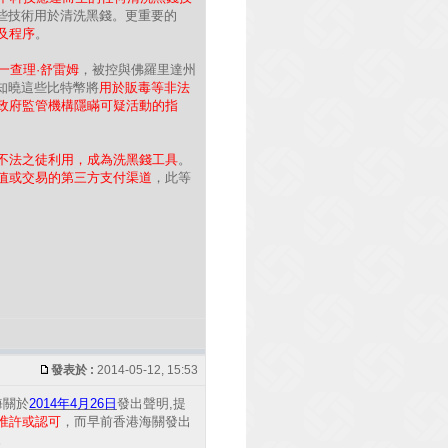
這些技術用於清洗黑錢。更重要的
及程序
。
人之一查理·舒雷姆
，被控與佛羅里達州
知曉這些比特幣將
用於販毒等非法
政府監管機構隱瞞可疑活動的指
不法之徒利用，成為洗黑錢工具
。
值或交易的第三方支付渠道
，此等
發表於 :
2014-05-12, 15:53
海關於
2014年4月26日
發出聲明,提
准許或認可
，而早前香港海關發出
。