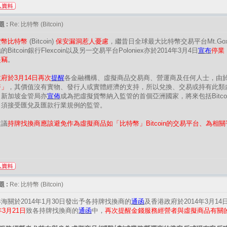
 :
Re: 比特幣 (Bitcoin)
貨幣比特幣
(Bitcoin)
保安漏洞惹人憂慮
，繼昔日全球最大比特幣交易平台Mt.G
Bitcoin銀行Flexcoin以及另一交易平台Poloniex亦於2014年3月4日
宣布
停業
盜竊
。
府於3月14日再次
提醒
各金融機構、虛擬商品交易商、營運商及任何人士，由
幣」
，其價值沒有實物、發行人或實體經濟的支持，所以兌換、交易或持有此類
，新加坡金管局亦
宣佈
成為把虛擬貨幣納入監管的首個亞洲國家，將來包括Bitc
，須接受匯兌及匯款行業規例的監管。
建議
持牌找換商應該避免作為虛擬商品如「比特幣」Bitcoin的交易平台、為相
。
 :
Re: 比特幣 (Bitcoin)
海關於2014年1月30日發出予各持牌找換商的
通函
及香港政府於2014年3月14
年3月21日
致各持牌找換商的
通函
中，
再次提醒金錢服務經營者與虛擬商品有關