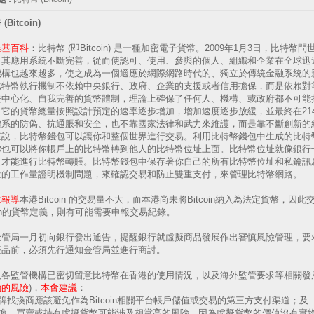
Bitcoin)
維基百科
：比特幣 (即Bitcoin) 是一種加密電子貨幣。2009年1月3日，比
，其應用系統不斷完善，從而使認可、使用、參與的個人、組織和企業在全球迅
機構也越來越多，使之成為一個適應於網際網路時代的、獨立於傳統金融系統的
比特幣執行機制不依賴中央銀行、政府、企業的支援或者信用擔保，而是依賴對
去中心化、自我完善的貨幣體制，理論上確保了任何人、機構、或政府都不可能
它的貨幣總量按照設計預定的速率逐步增加，增加速度逐步放緩，並最終在214
體系的防偽、抗通脹和安全，也不靠國家法律和武力來維護，而是靠不斷創新的
來說，比特幣錢包可以讓你和整個世界進行交易。利用比特幣錢包中生成的比特
你也可以將你帳戶上的比特幣轉到他人的比特幣位址上面。比特幣位址就像銀行
址才能進行比特幣轉賬。比特幣錢包中保存著你自己的所有比特幣位址和私鑰訊
量的工作量證明機制問題，來確認交易和防止雙重支付，來管理比特幣網路。
章報導
本港Bitcoin 的交易量不大，而本港尚未將Bitcoin納入為法定貨幣，
coin的貨幣定義，則有可能需要申報交易紀錄。
金管局一月初向銀行發出通告，提醒銀行就虛擬商品發展作出審慎風險管理，要
產品前，必須先行通知金管局並進行商討。
及各監管機構已密切留意比特幣在香港的使用情況，以及海外監管要求等相關發展
動的風險
)，
本會建議
：
持牌找換商應該避免作為Bitcoin相關平台帳戶儲值或交易的第三方支付渠道；及
 兌換、買賣或持有虛擬貨幣可能涉及相當高的風險，因為虛擬貨幣的價值沒有實