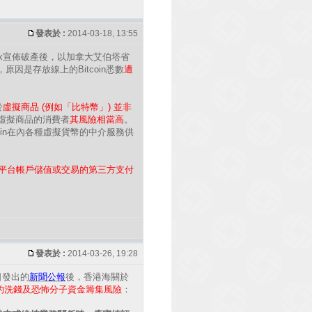
發表於 :
2014-03-18, 13:55
ox宣佈破產後，以加拿大艾伯塔省
，原因是存放線上的Bitcoin悉數
遭
於
虛擬商品 (例如「比特幣」) 並非
虛擬商品的消費者
其風險相當高
。
oin在內各種虛擬貨幣的中介服務供
關平台帳戶儲值或交易的第三方支付
發表於 :
2014-03-26, 19:28
日發出的
新聞公報
後，香港海關於
的洗錢及恐怖分子資金籌集風險
：