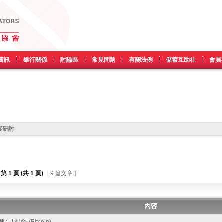
資訊
銀行關係
討論區
常見問題
有關法例
儲蓄互助社
會員
案研討
第
1
頁 (共
1
頁)
[ 9 篇文章 ]
內容
 :
比特幣 (Bitcoin)