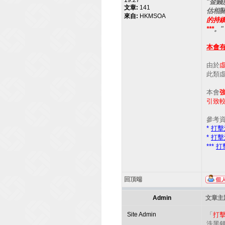
19:27
"金
文章:
141
估相
來自:
HKMSOA
的持續
***
。"
本會
由於
虛
此類
本會
引致
參考
*
打擊
*
打擊
***
打
回頂端
Admin
文章主題
Site Admin
「
打
洗黑