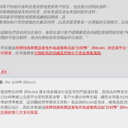
 取得客戶的額外資料及更頻密地更新客戶狀況，包括身分證明的資料；
 取得業務關係擬具有的性質、財富來源及資金來源的額外資料；
 取得高級管理層批准開展或繼續該關係；及
 藉著增加執行管控措施的次數及時間，以及篩選需要進一步查驗的交易模式，以
亦提醒你們負有的法定責任，每當在進行客戶盡職審查及持續監察期間發現客戶
有關的可疑活動時，便須向聯合財富情報組作出報告。"
會早前建議
持牌找換商應該避免作為虛擬商品如"比特幣"（Bitcoin）的交易
支付渠道
，此等服務會
引致較高的洗錢及恐怖分子資金籌集風險
。
 :
Re: 比特幣 (Bitcoin)
擬貨幣比特幣 (Bitcoin) 遭全球多國央行及監管部門接連封殺，因為比特幣
近日比特幣網上交易平台受到黑客攻擊，客戶大量比特幣失竊，繼而全球最大比特幣
學經濟學教授、諾貝爾經濟學獎得主席勒一直認為Bitcoin是泡沫，種種負面
損失難以估計，因此本會建議
持牌找換商應該避免作為虛擬商品如"比特幣" (Bitc
或交易的第三方支付渠道。