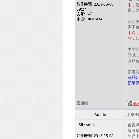
註冊時間:
2013-05-08,
術
，
19:27
是，
文章:
141
來自:
HKMSOA
近期美
男子
用途
控
，
由於
所以
服務
參考
有關起
新華
回頂端
Admin
文章主題
Site Admin
繼香
醒批
註冊時間:
2013-05-08,
的通