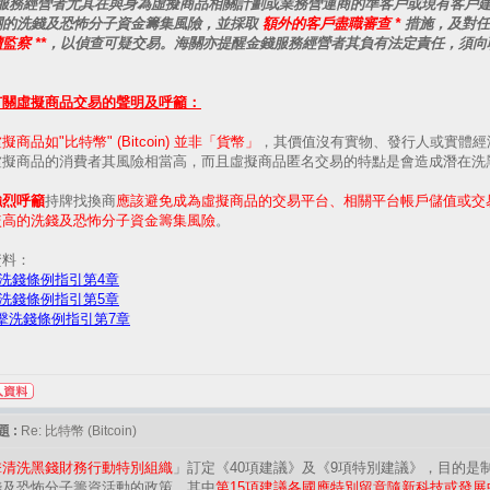
錢服務經營者尤其在與身為虛擬商品相關計劃或業務營運商的準客戶或現有客戶
關的洗錢及恐怖分子資金籌集風險，並採取
額外的客戶盡職審查 *
措施，及對任
監察 **
，以偵查可疑交易。海關亦提醒金錢服務經營者其負有法定責任，須向
有關虛擬商品交易的聲明及呼籲：
擬商品如"比特幣" (Bitcoin) 並非「貨幣」
，其價值沒有實物、發行人或實體經
虛擬商品的消費者其風險相當高，而且虛擬商品匿名交易的特點是會造成潛在洗
強烈呼籲
持牌找換商
應該避免成為虛擬商品的交易平台、相關平台帳戶儲值或交
較高的洗錢及恐怖分子資金籌集風險
。
資料：
洗錢條例指引第4章
洗錢條例指引第5章
擊洗錢條例指引第7章
 :
Re: 比特幣 (Bitcoin)
擊清洗黑錢財務行動特別組織
」訂定《40項建議》及《9項特別建議》，目的是
錢及恐怖分子籌資活動的政策，其中
第15項建議各國應特別留意隨新科技或發