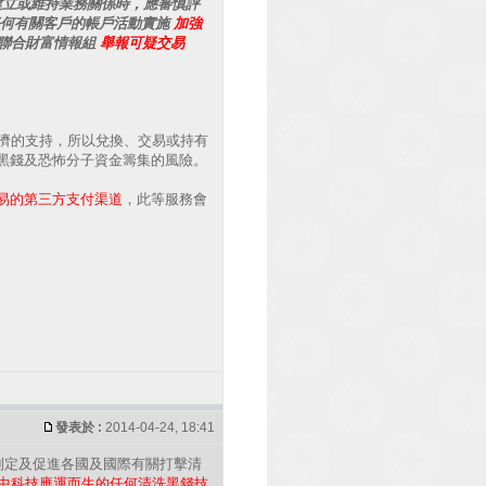
建立或維持業務關係時，應審慎評
何有關客戶的帳戶活動實施
加強
聯合財富情報組
舉報可疑交易
濟的支持，所以兌換、交易或持有
黑錢及恐怖分子資金籌集的風險。
易的第三方支付渠道
，此等服務會
發表於 :
2014-04-24, 18:41
制定及促進各國及國際有關打擊清
展中科技應運而生的任何清洗黑錢技