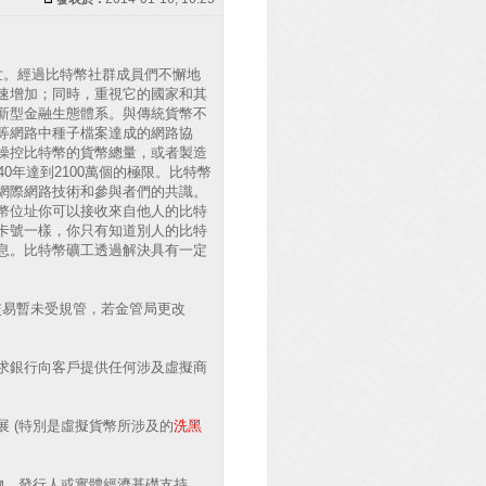
特幣問世。經過比特幣社群成員們不懈地
速增加；同時，重視它的國家和其
新型金融生態體系。與傳統貨幣不
等網路中種子檔案達成的網路協
操控比特幣的貨幣總量，或者製造
0年達到2100萬個的極限。比特幣
網際網路技術和參與者們的共識。
幣位址你可以接收來自他人的比特
卡號一樣，你只有知道別人的比特
息。比特幣礦工透過解決具有一定
因此交易暫未受規管，若金管局更改
求銀行向客戶提供任何涉及虛擬商
 (特別是虛擬貨幣所涉及的
洗黑
物、發行人或實體經濟基礎支持，