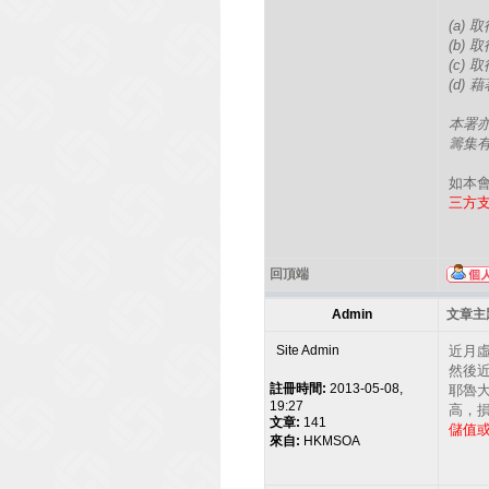
(a)
(b)
(c)
(d)
本署
籌集
如本
三方
回頂端
Admin
文章主題
Site Admin
近月虛
然後
註冊時間:
2013-05-08,
耶魯大
19:27
高，
文章:
141
儲值
來自:
HKMSOA