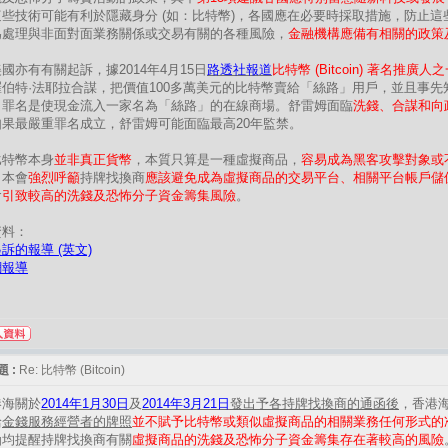
這些技術可能有利於隱藏身分 (如：比特幣)，各國應在必要時採取措施，防止
為處理與非面對面業務關係或交易有關的各種風險，
金融機構應備有相關的政策
國亦有有關起訴，據2014年4月15日
路透社報道
比特幣 (Bitcoin) 著名推廣
羅伯特·法耶拉合謀，把價值100多萬美元的比特幣賣給「絲路」用戶，並且事先
，罪名是使現金流入一家名為「絲路」的在線商場。舒雷姆面臨
洗錢、合謀和向
如果最嚴重罪名成立，舒雷姆可能面臨最高20年監禁。
比特幣本身
並非真正貨幣
，本質只算是一種虛擬商品，
容易成為黑客攻擊對象或
，本會
強烈呼籲
持牌找換商
應該避免成為虛擬商品的交易平台、相關平台帳戶儲
會
引致較高的洗錢及恐怖分子資金籌集風險
。
資料：
訴的報導 (英文)
網報導
 :
Re: 比特幣 (Bitcoin)
港海關於
2014年1月30日
及
2014年3月21日
發出予各持牌找換商的通函後
，香港
給
金錢服務經營者的牌照
並不賦予比特幣或類似虛擬商品的相關業務任何形式的
函均提醒持牌找換商有關
虛擬商品的洗錢及恐怖分子資金籌集存在著較高的風險