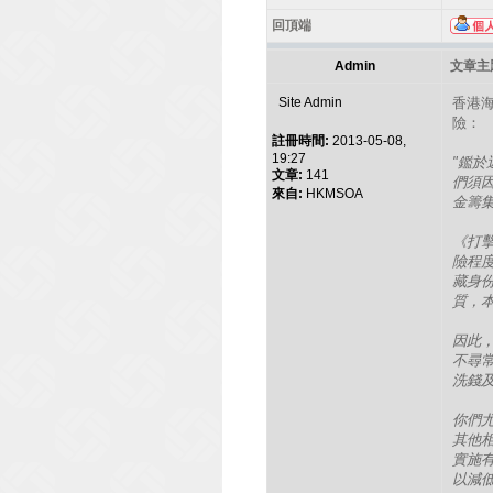
回頂端
Admin
文章主題
Site Admin
香港海
險：
註冊時間:
2013-05-08,
19:27
"鑑於
文章:
141
們須
來自:
HKMSOA
金籌
《打擊
險程度
藏身
質，
因此
不尋
洗錢
你們
其他
實施
以減低