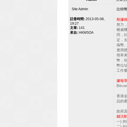
Site Admin
比特幣 (
註冊時間:
2013-05-08,
根據
19:27
努力
文章:
141
權威
來自:
HKMSOA
同，
定，
偽幣。
應用
簡單
幣，
幣位
工作
據報
Bit
香港
品的
政府
錢活
一) 
二)