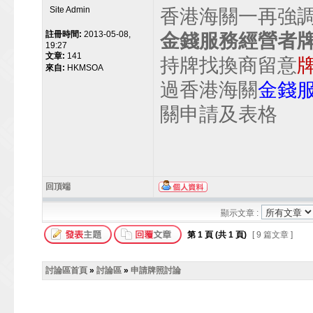
Site Admin
香港海關一再強
註冊時間:
2013-05-08,
金錢服務經營者
19:27
文章:
141
持牌找換商留意
來自:
HKMSOA
過香港海關
金錢
關申請及表格
回頂端
顯示文章 :
第
1
頁 (共
1
頁)
[ 9 篇文章 ]
討論區首頁
»
討論區
»
申請牌照討論