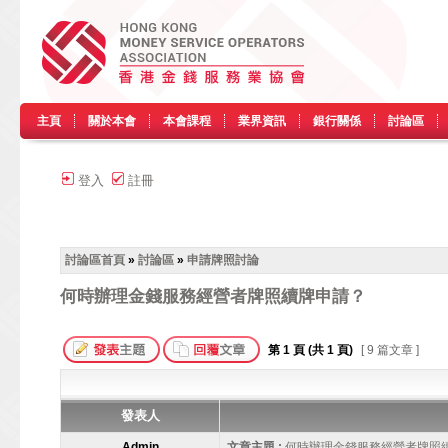
主頁
關於本會
本會課程
業界資訊
銀行關係
討論區
登入
註冊
討論區首頁
»
討論區
»
申請牌照討論
何時辦理金錢服務經營者牌照續牌申請？
第
1
頁 (共
1
頁)
[ 9 篇文章 ]
發表人
Admin
文章主題 :
何時辦理金錢服務經營者牌照