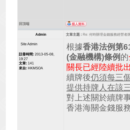
回頂端
Admin
文章主題 :
Re: 何時辦理金錢服務經營者
Site Admin
根據
香港法例第6
註冊時間:
2013-05-08,
(金融機構)條例
的
19:27
文章:
141
關長已經陸續批
來自:
HKMSOA
續牌後
仍須每三
提供持牌人在該
對上述關於續牌事宜
香港海關金錢服