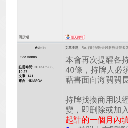
回頂端
Admin
文章主題 :
Re: 何時辦理金錢服務經營者
Site Admin
本會再次提醒各
註冊時間:
2013-05-08,
40條，持牌人必
19:27
文章:
141
藉書面向海關關長
來自:
HKMSOA
持牌找換商用以
變，即删除或加
起計的一個月內