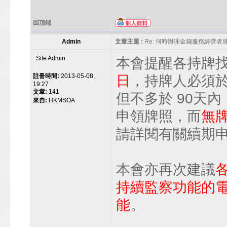
回頂端
Admin
文章主題 :
Re: 何時辦理金錢服務經營者
Site Admin
本會提醒各持牌
註冊時間:
2013-05-08,
日
，持牌人必須於
19:27
文章:
141
但不多於 90天
來自:
HKMSOA
申領牌照，而
無
請詳閱有關續期
本會亦再次建議
持續監察功能的電
能
。