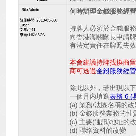
Site Admin
何時辦理金錢服務經
註冊時間:
2013-05-08,
19:27
持牌人必須於金錢服務經
文章:
141
來自:
HKMSOA
向香港海關關長申請
有法定責任在牌照失
本會建議持牌找換商
商可透過
金錢服務經
除此以外，若出現以
一個月內填寫
表格 6 
(a) 業務/法團名稱的
(b) 金錢服務業務的
(c) 主要(通訊)地址的
(d) 聯絡資料的改變