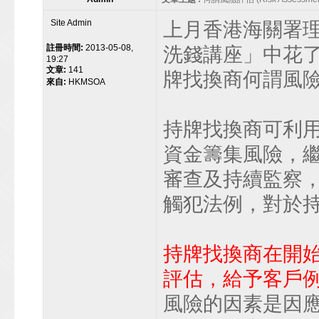
Site Admin
上月香港海關署
註冊時間:
2013-05-08,
洗錢講座」中花
19:27
文章:
141
牌找換商何謂風
來自:
HKMSOA
持牌找換商可利用
資金籌集風險，
審查及持續監察
觸犯法例，對於
持牌找換商在開
評估，給予客戶
風險的因素是因