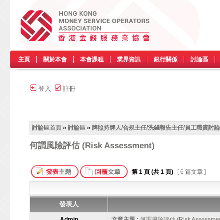
主頁
關於本會
本會課程
業界資訊
銀行關係
討論區
登入
註冊
討論區首頁
»
討論區
»
牌照持牌人/合規主任/洗錢報告主任/員工職責討論
何謂風險評估 (Risk Assessment)
第
1
頁 (共
1
頁)
[ 6 篇文章 ]
發表人
Admin
文章主題 :
何謂風險評估 (Risk Assessmen