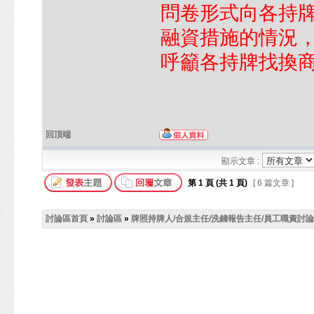
問卷形式向各持
融資措施的情況
呼籲各持牌找換
回頂端
顯示文章 :
第
1
頁 (共
1
頁)
[ 6 篇文章 ]
討論區首頁
»
討論區
»
牌照持牌人/合規主任/洗錢報告主任/員工職責討論