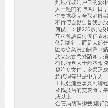
到銀行取消戶口的要
人一起開的聯名戶口
們要求我完全取消股
不肯便自動出售我的
何俊仁︰接200宗找換
立法會議員何俊仁表示
個別銀行，而是大部
匯款從業員的開戶申請
於立法會門外請願，
有銀行界人士向本報透
寫許多文件，令營運
款代理等只是中介人
工銀亞洲董事兼副總
及找換店的交易時，
或以上。
金管局助理總裁(銀行