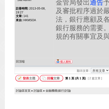
Site Admin
金管局發出
通告
註冊時間:
2013-05-08,
及審批程序過於
19:27
文章:
141
法，銀行應顧及
來自:
HKMSOA
銀行服務的需要
規的有關事宜及
回頂端
顯示文章 :
第
1
頁 (共
1
頁)
[ 2 篇文章 ]
討論區首頁
»
討論區
»
金融機構(銀行)討論