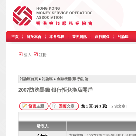
主頁
關於本會
本會課程
業界資訊
銀行關係
討論區
登入
註冊
討論區首頁
»
討論區
»
金融機構(銀行)討論
2007防洗黑錢 銀行拒兌換店開戶
第
1
頁 (共
1
頁)
[ 2 篇文章 ]
發表人
Admin
文章主題 :
2007防洗黑錢 銀行拒兌換店