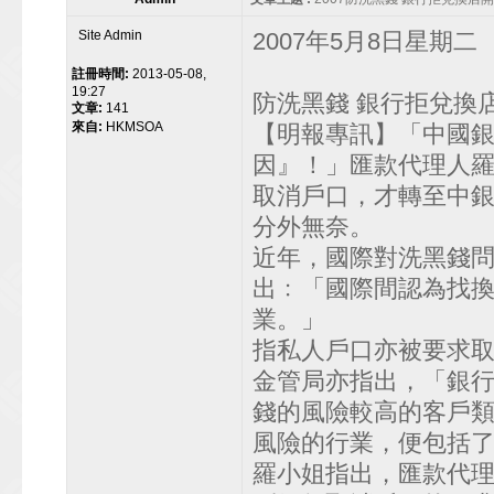
Site Admin
2007年5月8日星期二
註冊時間:
2013-05-08,
19:27
防洗黑錢 銀行拒兌換
文章:
141
來自:
HKMSOA
【明報專訊】「中國
因』！」匯款代理人羅
取消戶口，才轉至中
分外無奈。
近年，國際對洗黑錢
出﹕「國際間認為找
業。」
指私人戶口亦被要求
金管局亦指出，「銀
錢的風險較高的客戶
風險的行業，便包括
羅小姐指出，匯款代