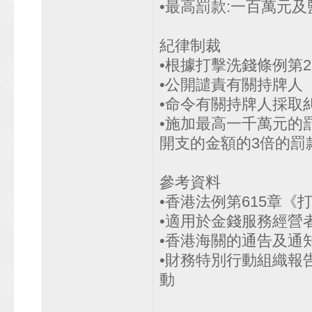
•最高罰款:一百萬元及監
紀律制裁
•根據打擊洗錢條例第2
•公開譴責有關持牌人
•命令有關持牌人採取
•施加最高一千萬元的
開支的金額的3倍的罰
參考資料
•香港法例第615章《
•適用於金錢服務經營
•香港海關的通告及通
•財務特別行動組織報
動