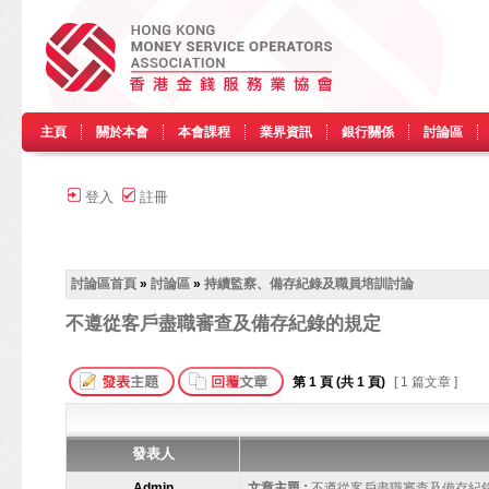
主頁
關於本會
本會課程
業界資訊
銀行關係
討論區
登入
註冊
討論區首頁
»
討論區
»
持續監察、備存紀錄及職員培訓討論
不遵從客戶盡職審查及備存紀錄的規定
第
1
頁 (共
1
頁)
[ 1 篇文章 ]
發表人
Admin
文章主題 :
不遵從客戶盡職審查及備存紀