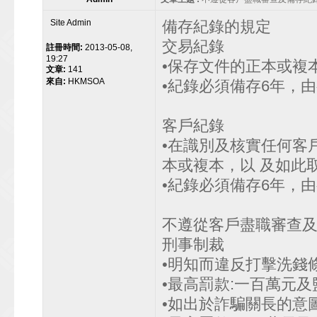
Site Admin
備存紀錄的規定
交易紀錄
註冊時間:
2013-05-08,
19:27
•保存文件的正本或複
文章:
141
來自:
HKMSOA
•紀錄必須備存6年，由
客戶紀錄
•在識別及核實任何客
本或複本，以 及如此
•紀錄必須備存6年，由
不遵從客戶盡職審查
刑事制裁
•明知而違反打擊洗錢條例
•最高罰款:一百萬元及監
•如出於詐騙關長的意圖而