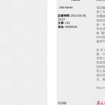
Site Admin
電話
第三
註冊時間:
2013-05-08,
員機
19:27
速提
文章:
141
如：在
來自:
HKMSOA
罪名成
條 “
件均
處理
由 於 
案，
受害
而是
圳的
害人
做法
法，
http:/
回頂端