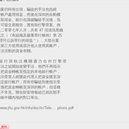
騙案仍時有出現，騙徒的手法包括經
方帳戶處理得益，然後在深圳的自動櫃
提取現金。銀行在識破騙徒手法後，迅
交可疑交易報告，實有助打擊罪案。例
二零零七年八月，共有 47 項清洗黑錢
立（《有組織及嚴重罪行條例》第 25
處理可公訴罪行的得益＂），大部分案
與第三方使用或容許他人使用其帳戶，
不法活動的資金有關。
銀 行 與 執 法 機 關 通 力 合 作 打 擊 罪
不法之徒開始改變手法，他們不再指示
人把資金轉帳至指定的本地銀行帳戶，
指示受害人經匯款代理人把資金匯至深
指定銀行帳戶；而有些騙徒則會指示受
直接把資金轉帳至深圳的帳戶，但這種
並不常見。聯合財富情報組已就此類手
聯絡中國內地的對口單位。
/www.jfiu.gov.hk/info/doc/tc/Tele ... ptions.pdf