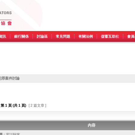
資訊
銀行關係
討論區
常見問題
有關法例
儲蓄互助社
會員
犯罪案件討論
第
1
頁 (共
1
頁)
[ 2 篇文章 ]
內容
 :
電話騙案