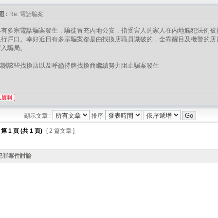
 :
Re: 電話騙案
再有多宗電話騙案發生，騙徒冒充內地公安，指受害人的家人在內地觸犯法例被
銀行戶口。幸好近日有多宗騙案都是由找換店職員識破的，全靠醒目及機警的店
墮入騙局。
感謝該些找換店以及呼籲持牌找換商繼續努力阻止騙案發生
顯示文章 :
排序
第
1
頁 (共
1
頁)
[ 2 篇文章 ]
犯罪案件討論