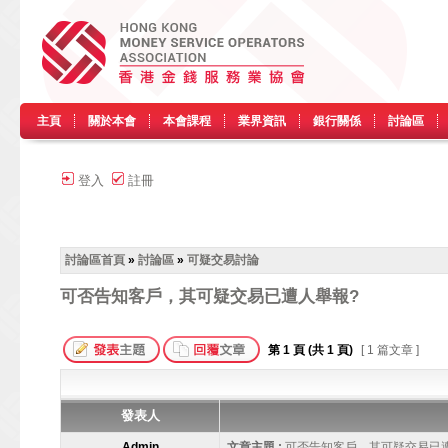
主頁
關於本會
本會課程
業界資訊
銀行關係
討論區
登入
註冊
討論區首頁
»
討論區
»
可疑交易討論
可否告知客戶，其可疑交易已遭人舉報?
第
1
頁 (共
1
頁)
[ 1 篇文章 ]
發表人
Admin
文章主題 :
可否告知客戶，其可疑交易已