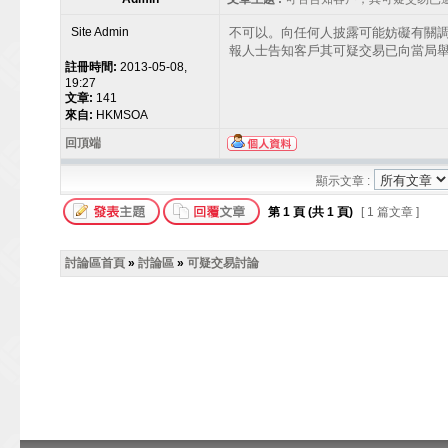
Site Admin
不可以。向任何人披露可能妨礙有關調查
報人士告知客戶其可疑交易已向當局
註冊時間:
2013-05-08,
19:27
文章:
141
來自:
HKMSOA
回頂端
顯示文章 :
第
1
頁 (共
1
頁)
[ 1 篇文章 ]
討論區首頁
»
討論區
»
可疑交易討論