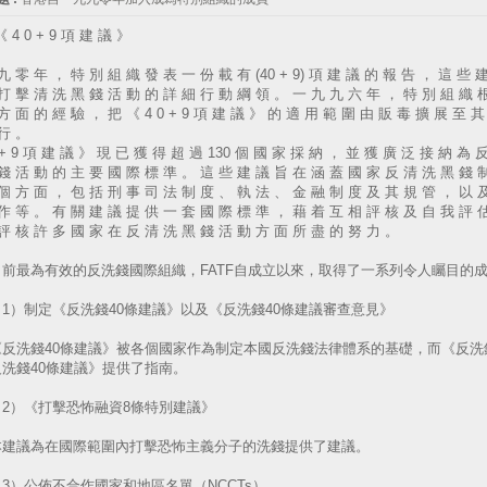
《 4 0 + 9 項 建 議 》
九 零 年 ， 特 別 組 織 發 表 一 份 載 有 (40 + 9) 項 建 議 的 報 告 ， 這 些 
打 擊 清 洗 黑 錢 活 動 的 詳 細 行 動 綱 領 。 一 九 九 六 年 ， 特 別 組 織 
方 面 的 經 驗 ， 把 《 4 0 + 9 項 建 議 》 的 適 用 範 圍 由 販 毒 擴 展 至 其
行 。
 + 9 項 建 議 》 現 已 獲 得 超 過 130 個 國 家 採 納 ， 並 獲 廣 泛 接 納 為 
錢 活 動 的 主 要 國 際 標 準 。 這 些 建 議 旨 在 涵 蓋 國 家 反 清 洗 黑 錢 
個 方 面 ， 包 括 刑 事 司 法 制 度 、 執 法 、 金 融 制 度 及 其 規 管 ， 以 
作 等 。 有 關 建 議 提 供 一 套 國 際 標 準 ， 藉 着 互 相 評 核 及 自 我 評 
評 核 許 多 國 家 在 反 清 洗 黑 錢 活 動 方 面 所 盡 的 努 力 。
目前最為有效的反洗錢國際組織，FATF自成立以來，取得了一系列令人矚目的
）制定《反洗錢40條建議》以及《反洗錢40條建議審查意見》
洗錢40條建議》被各個國家作為制定本國反洗錢法律體系的基礎，而《反洗錢
洗錢40條建議》提供了指南。
）《打擊恐怖融資8條特別建議》
議為在國際範圍內打擊恐怖主義分子的洗錢提供了建議。
）公佈不合作國家和地區名單（NCCTs）