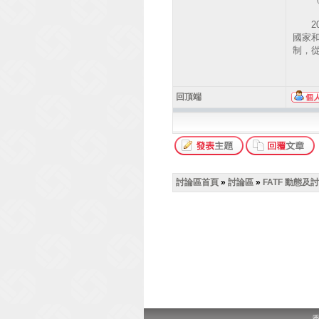
20
國家
制，
回頂端
討論區首頁
»
討論區
»
FATF 動態及