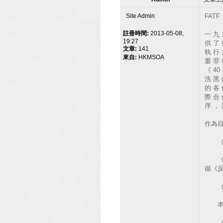
Site Admin
FATF
註冊時間:
2013-05-08,
一 九 
19:27
供 了 
文章:
141
執 行 
來自:
HKMSOA
重 罪 
《 40
洗 黑 
的 各 
際 合 
序 ， 
作為
（1
《反
循《反
（2
本建
（3