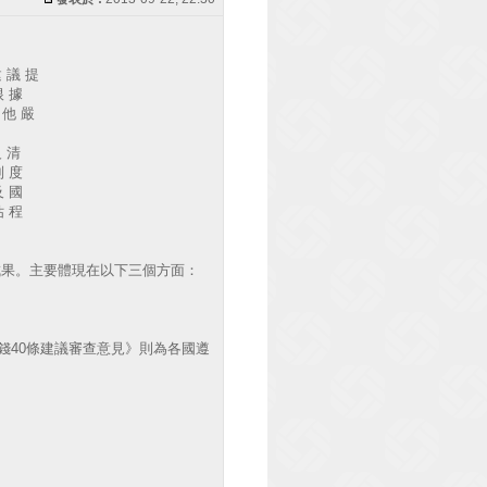
建 議 提
根 據
 他 嚴
反 清
制 度
及 國
估 程
成果。主要體現在以下三個方面：
40條建議審查意見》則為各國遵