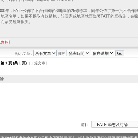
00年，FATF公佈了不合作國家和地區的25條標準，同年公佈了第一批不合作
和地區名單，如果不採取有效措施，該國家或地區就面臨著FATF的反措施，在
從而蒙受經濟損失。
顯示文章 :
排序
第
1
頁 (共
1
頁)
[ 1 篇文章 ]
討論
前往 :