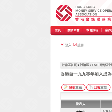
主頁
關於本會
本會課程
業界
登入
註冊
討論區首頁
»
討論區
»
FATF 動態及
香港自一九九零年加入成為
發表人
Admin
文章主題