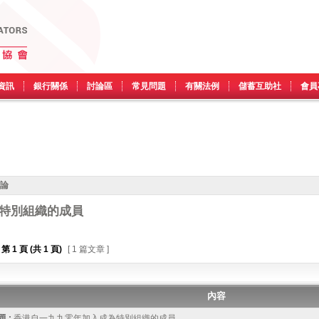
資訊
銀行關係
討論區
常見問題
有關法例
儲蓄互助社
會員
討論
特別組織的成員
第
1
頁 (共
1
頁)
[ 1 篇文章 ]
內容
 :
香港自一九九零年加入成為特別組織的成員