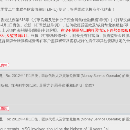
零零二年由聯合財富情報組 (JFIU) 制定，管理匯款兌換商年代結束！
香港法例第615章《打擊洗錢及恐怖分子資金籌集(金融機構)條例》(《打擊洗
2年4月1日實施。按照《打擊洗錢條例》，任何欲經營匯款及/或貨幣兌換服務(
人士必須向海關關長(關長)申領牌照。
在沒有關長發出的牌照情況下經營金錢服
,000元及監禁6個月
。根據《打擊洗錢條例》，關長是有關當局，負責監管金錢服
，監督持牌金錢服務經營者在客戶盡職審查及備存紀錄的責任和其他發牌規定的
 :
Re: 2012年4月1日後，匯款代理人及貨幣兌換商 (Money Service Operator) 
所知, 自法例生效以來, 最重之判罰是多重和因犯什麼錯?
 :
Re: 2012年4月1日後，匯款代理人及貨幣兌換商 (Money Service Operator) 
our records, MSO involved should be the highest of 10 years Jail,