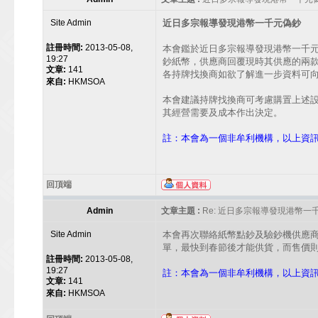
Site Admin
近日多宗報導發現港幣一千元偽鈔
註冊時間:
2013-05-08,
本會鑑於近日多宗報導發現港幣一千
19:27
鈔紙幣，供應商回覆現時其供應的兩款
文章:
141
各持牌找換商如欲了解進一步資料可向本會查
來自:
HKMSOA
本會建議持牌找換商可考慮購置上述
其經營需要及成本作出決定。
註：本會為一個非牟利機構，以上資
回頂端
Admin
文章主題 :
Re: 近日多宗報導發現港幣一
Site Admin
本會再次聯絡紙幣點鈔及驗鈔機供應
單，最快到春節後才能供貨，而售價
註冊時間:
2013-05-08,
19:27
註：本會為一個非牟利機構，以上資
文章:
141
來自:
HKMSOA