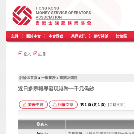
主頁
關於本會
本會課程
業界資訊
銀行關係
討論區
登入
註冊
討論區首頁
»
一般事務
»
建議及問題
近日多宗報導發現港幣一千元偽鈔
第
1
頁 (共
1
頁)
[ 2 篇文章 ]
發表人
Admin
文章主題 :
近日多宗報導發現港幣一千元