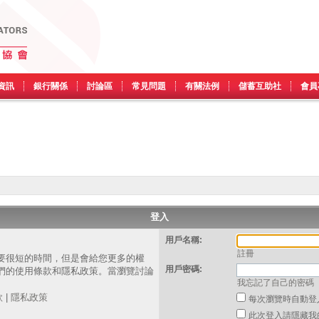
資訊
銀行關係
討論區
常見問題
有關法例
儲蓄互助社
會員
登入
用戶名稱:
註冊
要很短的時間，但是會給您更多的權
用戶密碼:
們的使用條款和隱私政策。當瀏覽討論
我忘記了自己的密碼
。
款
|
隱私政策
每次瀏覽時自動登
此次登入請隱藏我