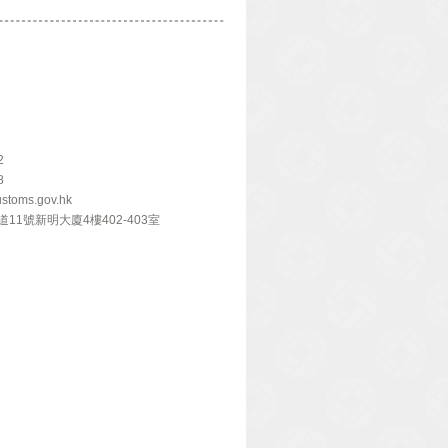
2
8
stoms.gov.hk
1號新明大廈4樓402-403室