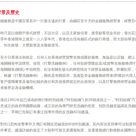
背景及歷史
金錢服務是中國百業其中一行最古遠的行業，由錢莊至今天的金錢服務經營者，經歷百
初時只是以個體戶形式經營，不設分店，以店主家族信譽，接受顧客現金存款，發出莊
四零年香港開埠之後至一八八零年代，香港也出現有錢莊式的銀行商號，而大部份華資
號、恒生銀號、大豐銀號及永隆銀號等。
時至今日香港法例規定，任何人在香港經營貨幣兌換或匯款服務，無論是以店舖、網上
向海關關長申請牌照。按照《打擊洗錢條例》，任何欲經營匯款及/或貨幣兌換服務(即
海關關長(關長) 申領牌照。在沒有關長發出的牌照情況下經營金錢服務，即屬犯罪，一經
月。根據《打擊洗錢條例》，關長是有關當局，負責監管金錢服務經營者(即匯款代理人
在客戶盡職審查及備存紀錄的責任和其他發牌規定的合規情況，以及打擊無牌經營金錢
營者被界定為金融機構。
港自1991年起已成為財務行動特別組織 ("特別組織") 的36個成員之一，"特別組織"
同意成立的政府間國際組織，成立目的為專門研究洗錢的危害、預防洗錢並協調反洗錢
織之一，早期已先制訂有廣泛指導作用的反洗錢40項建議。
針對911恐怖攻擊事件又增訂有關反恐融資的9項特別建議。其內容涉及刑事司法制度
合作事宜。建議詳細的規定了大額和可疑交易通報制度，並通過後續行動推動在國際社