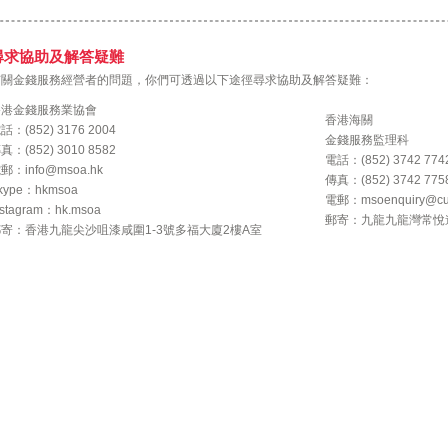
尋求協助及解答疑難
有關金錢服務經營者的問題，你們可透過以下途徑尋求協助及解答疑難：
香港金錢服務業協會
香港海關
話：(852) 3176 2004
金錢服務監理科
真：(852) 3010 8582
電話：(852) 3742 774
電郵：
info@msoa.hk
傳真：(852) 3742 775
kype：hkmsoa
電郵：
msoenquiry@cu
nstagram：
hk.msoa
郵寄：九龍九龍灣常悅道1
寄：香港九龍尖沙咀漆咸圍1-3號多福大廈2樓A室