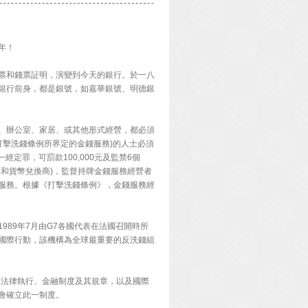
年！
票和錢票証明，演變到今天的銀行。於一八
銀行前身，都是銀號，如嘉華銀號、明德銀
、辦公室、家居、或其他形式經營，都必須
打擊洗錢條例所界定的金錢服務)的人士必須
定罪，可罰款100,000元及監禁6個
和貨幣兌換商)，監督持牌金錢服務經營者
服務。根據《打擊洗錢條例》，金錢服務經
乃1989年7月由G7各國代表在法國召開時所
國際行動，該機構為全球最重要的反洗錢組
和法律執行、金融制度及其規章，以及國際
會確立此一制度。