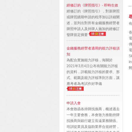
經修訂的《牌照指引》- 即時生效
經修訂的《牌照指引》，對新牌照
或牌照續期申請的程序加以詳細闡
述，並列出對所有金錢服務經營者
牌照申請人及持牌人施加的經修訂
發牌規定摘要
電
傳
金錢服務經營者適用的能力評核須
知
S
為配合實施能力評核，海關於
I
2021年3月4日公布有關能力評核
郵
的資料，詳載能力評核的要求、形
式、範圍及能力評核準則方面，讓
應考者為考試作好準備
申請入會
本會致函各持牌找換商，概述過去
一年主要會務，本會致力推動持牌
找換商與銀行建立長遠業務關係、
培訓從業員及協助業界合規經營，