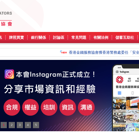
訊
牌照買賣
銀行關係
討論區
常見問題
有關法例
儲蓄互助社
香港金錢服務協會獲香港警務處委任「安全
1
2
3
4
5