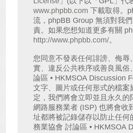
License
」(以下以「GPL」代
www.phpbb.com
下載取得。p
流，phpBB Group 無須
責。如果您想知道更多有關 ph
http://www.phpbb.com/
。
您同意不發表任何誹謗、侮辱
實、違反公共秩序或善良風俗
論區 • HKMSOA Discuss
文字、圖片或任何形式的檔案
定，我們將會立即並且永久的
網路服務業者 (ISP) 也將會
址都將被記錄儲存以防止任何
務業協會 討論區 • HKMSOA D