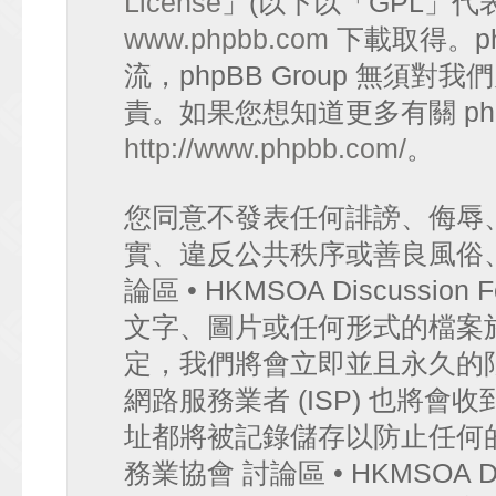
License
」(以下以「GPL」代
www.phpbb.com
下載取得。p
流，phpBB Group 無須
責。如果您想知道更多有關 ph
http://www.phpbb.com/
。
您同意不發表任何誹謗、侮辱
實、違反公共秩序或善良風俗
論區 • HKMSOA Discuss
文字、圖片或任何形式的檔案
定，我們將會立即並且永久的
網路服務業者 (ISP) 也將會
址都將被記錄儲存以防止任何
務業協會 討論區 • HKMSOA D