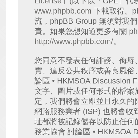
License
」(以下以「GPL」代
www.phpbb.com
下載取得。p
流，phpBB Group 無須
責。如果您想知道更多有關 ph
http://www.phpbb.com/
。
您同意不發表任何誹謗、侮辱
實、違反公共秩序或善良風俗
論區 • HKMSOA Discuss
文字、圖片或任何形式的檔案
定，我們將會立即並且永久的
網路服務業者 (ISP) 也將會
址都將被記錄儲存以防止任何
務業協會 討論區 • HKMSOA D