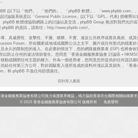
更。
B (以下以「他們」、「他們的」、「phpBB 軟體」、「www.phpbb.com」、「p
表)，該討論版系統是以「
General Public License
」(以下以「GPL」代表) 授權釋
phpBB 軟體僅協助網路上的討論以及交流，phpBB Group 無須對我們允
phpBB 的資訊，請前往：
http://www.phpbb.com/
。
侮辱、具威脅性、攻擊性、不雅、猥褻、不實、違反公共秩序或善良風俗、或其
 Discussion Forum」所在國家或地域或國際公法之文字、圖片或任何形式的
且永久的限制您的進入。在必要的情況下，您的網路服務業者 (ISP) 也將會
以防止任何的違法情節發生。您同意「香港金錢服務業協會 討論區 • HKMSOA Dis
、移動或關閉任何主題的權力。作為一個使用者，您同意您所提供的任何資訊都
供給任何第三方公司，對於因駭客入侵所造成的資料外洩以及其損失，「香港金
 Forum」和 phpBB 不負任何賠償責任。
回到登入畫面
香港金錢服務業協會有限公司致力保護業界權益，竭力協助香港符合國際相關組織要求
© 2015 香港金錢服務業協會有限公司 版權所有
免責聲明