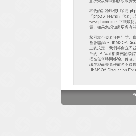
意接受該條款的修改或變
我們的討論區使用的是 phpB
「phpBB Teams」代
www.phpbb.com
下載取得。
責。如果您想知道更多有關 
您同意不發表任何誹謗、
會 討論區 • HKMSOA
上的規定，我們將會立即並
章的 IP 位址都將被記錄儲存
權在任何時間移除、修改
訊在您尚未允許前將不會提
HKMSOA Discussion