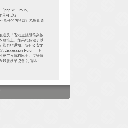
hpBB Group」、
出並且可以從
許或不允許的內容或行為舉止負
他違反「香港金錢服務業協
檔案於本服務上。如果您觸犯了以
收到我們的通知。所有發表文
cussion Forum」有
將被存入資料庫中。這些資
錢服務業協會 討論區 •
。