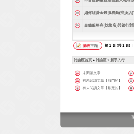
本會提供金錢服務新入職培
如何經營金錢服務商(找換店)
金錢服務商(找換店)與銀行對
第
1
頁 (共
1
頁)
[
討論區首頁
»
討論區
»
新手入行
未閱讀文章
有未閱讀文章【熱門的】
有未閱讀文章【鎖定的】