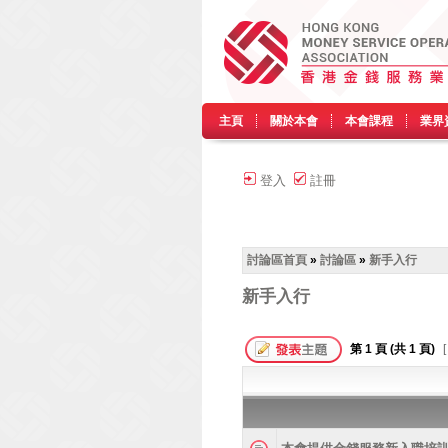
主頁
關於本會
本會課程
業界
登入
註冊
討論區首頁
»
討論區
»
新手入行
新手入行
第
1
頁 (共
1
頁)
[