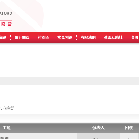
資訊
銀行關係
討論區
常見問題
有關法例
儲蓄互助社
會員
 3 個主題 ]
主題
發表人
回覆