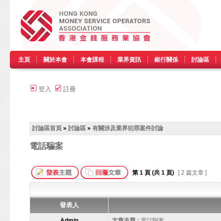
主頁
關於本會
本會課程
業界資訊
銀行關係
討論區
登入
註冊
討論區首頁
»
討論區
»
有關涉及業界犯罪案件討論
電話騙案
第
1
頁 (共
1
頁)
[ 2 篇文章 ]
發表人
Admin
文章主題 :
電話騙案