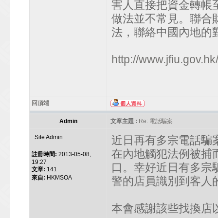
害人直接把資金轉帳
做法並不常見。聯合
法，聯絡中國內地的
http://www.jfiu.gov.hk/
回頂端
Admin
文章主題 :
Re: 電話騙案
Site Admin
近日再有多宗電話騙
在內地觸犯法例被捕
註冊時間:
2013-05-08,
19:27
口。幸好近日有多宗
文章:
141
來自:
HKMSOA
警的店員識別到客人
本會感謝該些找換店