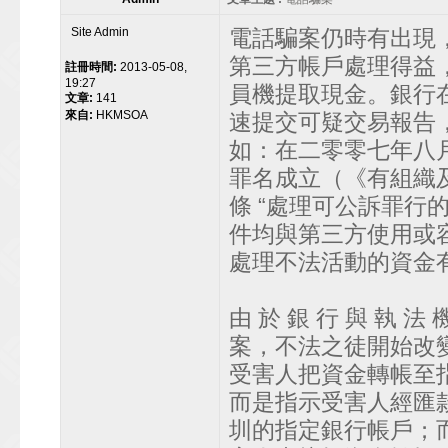
Site Admin
電話騙案仍時有出現
第三方帳戶處理得益
註冊時間:
2013-05-08,
19:27
員機提取現金。銀行
文章:
141
來自:
HKMSOA
速提交可疑交易報告
如：在二零零七年八月
罪名成立（《有組織及
條 “處理可公訴罪行
件均與第三方使用或
處理不法活動的資金
由 於 銀 行 與 執 法 
案，不法之徒開始改
受害人把資金轉帳至
而是指示受害人經匯
圳的指定銀行帳戶；