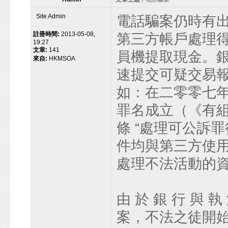
Site Admin
電話騙案仍時有
註冊時間:
2013-05-08,
第三方帳戶處理
19:27
文章:
141
員機提取現金。
來自:
HKMSOA
速提交可疑交易
如：在二零零七年
罪名成立（《有組
條 “處理可公訴
件均與第三方使
處理不法活動的
由 於 銀 行 與 執
案，不法之徒開