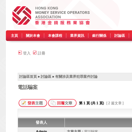
主頁
關於本會
本會課程
業界資訊
銀行關係
討論區
登入
註冊
討論區首頁
»
討論區
»
有關涉及業界犯罪案件討論
電話騙案
第
1
頁 (共
1
頁)
[ 2 篇文章 ]
發表人
Admin
文章主題 :
電話騙案