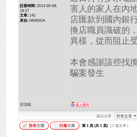
註冊時間:
2013-05-08,
害人的家人在內
19:27
文章:
141
店匯款到國內銀
來自:
HKMSOA
換店職員識破的
異樣，從而阻止
本會感謝該些找
騙案發生
回頂端
顯示文章 :
第
1
頁 (共
1
頁)
[ 2 篇文章 ]