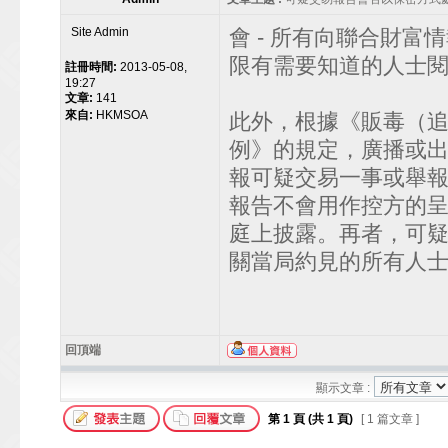
Site Admin
會 - 所有向聯合財
限有需要知道的人士閱
註冊時間:
2013-05-08,
19:27
文章:
141
來自:
HKMSOA
此外，根據《販毒（
例》的規定，廣播或
報可疑交易一事或舉
報告不會用作控方的
庭上披露。再者，可
關當局約見的所有人
回頂端
顯示文章 :
第
1
頁 (共
1
頁)
[ 1 篇文章 ]