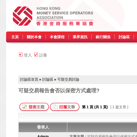
主頁
關於本會
本會課程
業界資訊
銀行關係
討論區
登入
註冊
討論區首頁
»
討論區
»
可疑交易討論
可疑交易報告會否以保密方式處理?
第
1
頁 (共
1
頁)
[ 1 篇文章 ]
發表人
Admin
文章主題 :
可疑交易報告會否以保密方式