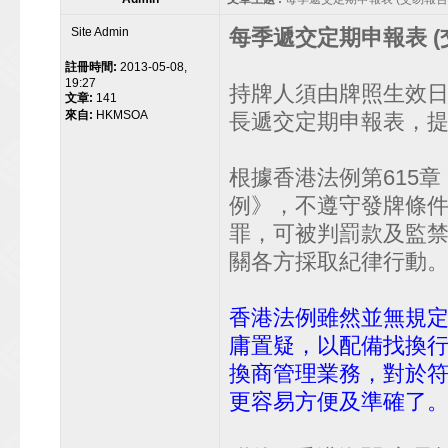
Site Admin
每季遞交定期申報表 (
註冊時間:
2013-05-08,
19:27
持牌人須由牌照生效
文章:
141
來自:
HKMSOA
長遞交定期申報表，
根據香港法例第615章
例》，不遵守發牌條
罪，可被判罰款及監
關各方採取紀律行動
香港法例雖然並無規
庸置疑，以配備找換
換商管理業務，對於
更容易方便及準確了