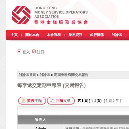
主頁
關於本會
本會課程
業界資訊
銀行關係
討論區
登入
註冊
討論區首頁
»
討論區
»
定期申報海關交易報告
每季遞交定期申報表 (交易報告)
第
1
頁 (共
1
頁)
[ 1 篇文章 ]
發表人
Admin
文章主題 :
每季遞交定期申報表 (交易報告