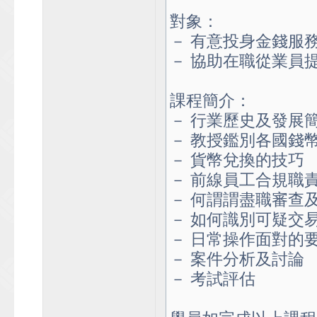
對象：
－ 有意投身金錢服
－ 協助在職從業員
課程簡介：
－ 行業歷史及發展
－ 教授鑑別各國錢
－ 貨幣兌換的技巧
－ 前線員工合規職
－ 何謂謂盡職審查
－ 如何識別可疑交
－ 日常操作面對的
－ 案件分析及討論
－ 考試評估