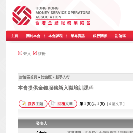
主頁
關於本會
本會課程
業界資訊
銀行關係
討論區
登入
註冊
討論區首頁
»
討論區
»
新手入行
本會提供金錢服務新入職培訓課程
第
1
頁 (共
1
頁)
[ 4 篇文章 ]
發表人
Admin
文章主題 :
本會提供金錢服務新入職培訓