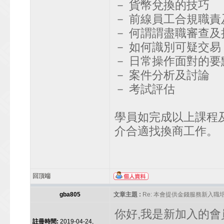
－ 貨幣兌換的技巧
－ 前線員工合規職責
－ 何謂謂盡職審查及
－ 如何識別可疑交易
－ 日常操作面對的要
－ 案件分析及討論
－ 考試評估
學員如完成以上課程
介合適找換商工作。
回頂端
gba805
文章主題 :
Re: 本會提供金錢服務新入職
你好,我是新加入的會
註冊時間:
2019-04-24,