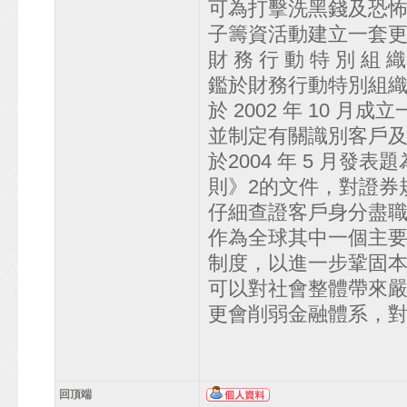
可為打擊洗黑錢及恐
子籌資活動建立一套更嚴
財 務 行 動 特 別 組 
鑑於財務行動特別組
於 2002 年 10
並制定有關識別客戶
於2004 年 5 月
則》2的文件，對證券
仔細查證客戶身分盡
作為全球其中一個主
制度，以進一步鞏固
可以對社會整體帶來
更會削弱金融體系，
回頂端