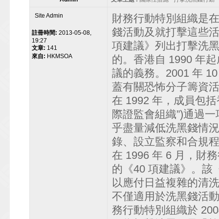
Site Admin
財務行動特別組織是在 
錢活動及就打擊這些活
註冊時間:
2013-05-08,
19:27
項建議》列出打擊洗
文章:
141
來自:
HKMSOA
的。香港自 1990 
議的義務。2001 年
蓋有關恐怖分子籌資
在 1992 年，成員
際證監會組織”)通過
乎盡量減低洗黑錢情
錄、設立監察和合規
在 1996 年 6 
的《40 項建議》。該《
以應付日益複雜的清洗
不僅適用於洗黑錢活
務行動特別組織於 20