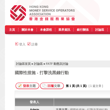
主頁
關於本會
本會課程
業界資訊
銀行關係
討論區
登入
註冊
討論區首頁
»
討論區
»
FATF 動態及討論
國際性措施 - 打擊洗黑錢行動
第
1
頁 (共
1
頁)
[ 1 篇文章 ]
發表人
Admin
文章主題 :
國際性措施 - 打擊洗黑錢行動